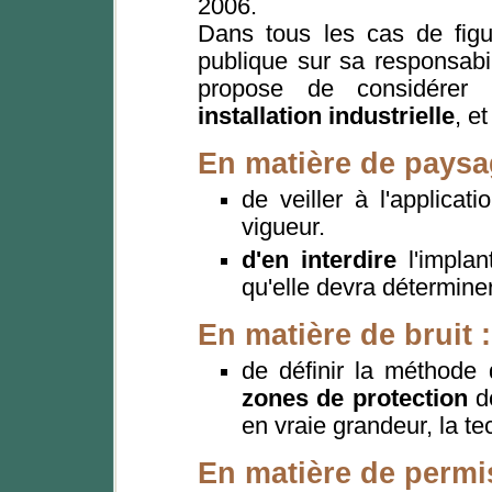
2006.
Dans tous les cas de figur
publique sur sa responsabili
propose de considérer l
installation industrielle
, et
En matière de paysa
de veiller à l'applicat
vigueur.
d'en interdire
l'implan
qu'elle devra détermine
En matière de bruit :
de définir la méthode 
zones de protection
de
en vraie grandeur, la te
En matière de permis