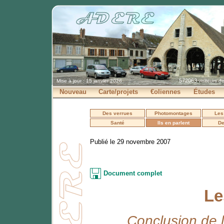
572063
Mise à jour : 15 janvier 2026
visiteurs d
Nouveau
Carte/projets
€oliennes
Études
Des verrues
Photomontages
Les
Santé
Ils en parlent
De
Publié le 29 novembre 2007
Document complet
Le
Conclusion de 