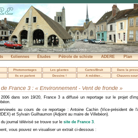
571492
visiteurs depuis le 10 mars 2007
ts
€oliennes
Études
Pétrole de schiste
ADERE
Plan
Photomontages
Les géantes
Cartes/Bruit
Dans la pres
Ils en parlent
Dessins !
A méditer...
Chauves-sour
de France 3 : « Environnement - Vent de fronde »
2006 dans son 19/20, France 3 a diffusé un reportage sur le projet d'impl
ebéon.
terviewés au cours de ce reportage : Antoine Cachin (Vice-président de 
DEX) et Sylvain Guilhaumon (Adjoint au maire de Villebéon).
du journal télévisé se trouve sur le
site de France 3
.
ent, vous pouvez en visualiser un extrait ci-dessous :