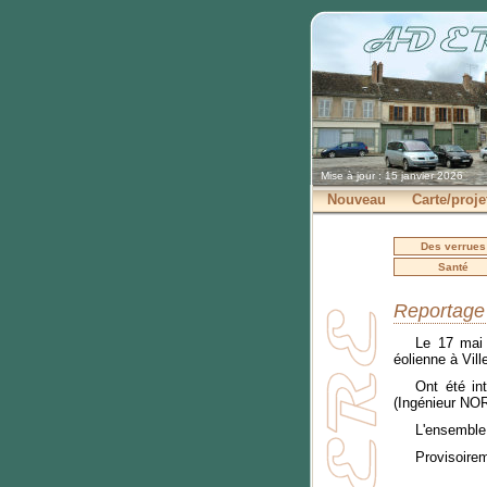
Mise à jour : 15 janvier 2026
Nouveau
Carte/proje
Des verrues
Santé
Reportage 
Le 17 mai 
éolienne à Vill
Ont été in
(Ingénieur NOR
L'ensemble 
Provisoirem