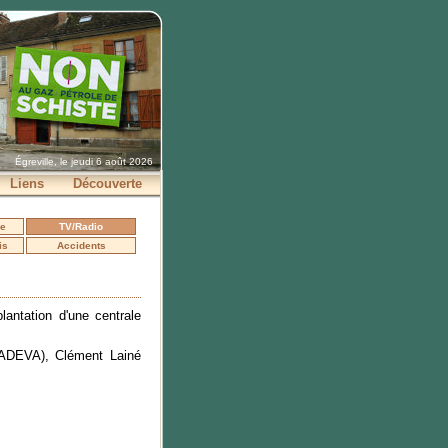
Égreville, le jeudi 6 août 2026
Liens
Découverte
se
TV/Radio
is
Accidents
antation d'une centrale
l'ADEVA), Clément Lainé