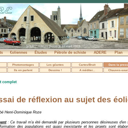
571717
visiteurs depuis le 10 mars 2007
ts
€oliennes
Études
Pétrole de schiste
ADERE
Plan
Photomontages
Les géantes
Cartes/Bruit
Dans la pres
Ils en parlent
Dessins !
A méditer...
Chauves-sour
 complet
ssai de réflexion au sujet des éol
bbé Henri-Dominique Roze
ment
: Ce travail m'a été demandé par plusieurs personnes désireuses d'en 
nformation des populations est quasi inexistante et les projets sont élab