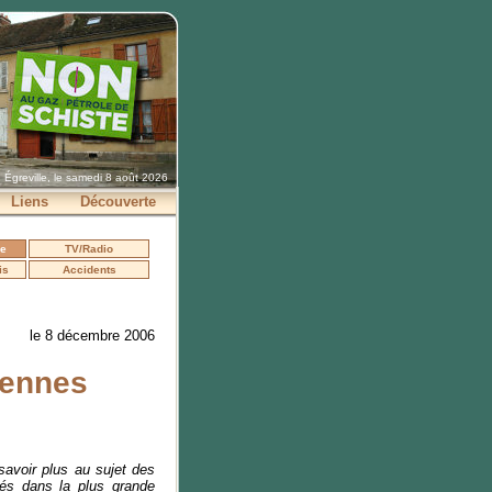
Égreville, le samedi 8 août 2026
Liens
Découverte
se
TV/Radio
is
Accidents
le 8 décembre 2006
iennes
savoir plus au sujet des
orés dans la plus grande