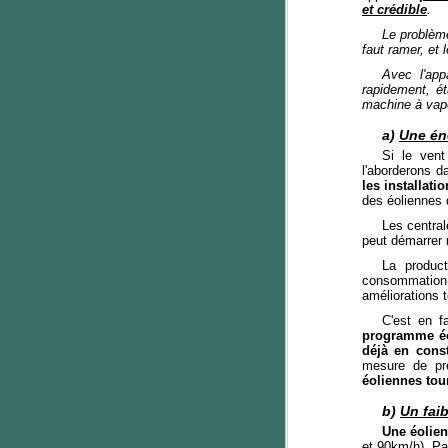
et crédible
.
Le problème
faut ramer, et 
Avec l'app
rapidement, ét
machine à vape
a)
Une éne
Si le ven
l'aborderons d
les installati
des éoliennes d
Les central
peut démarrer n
La product
consommation.
améliorations 
C'est en f
programme éol
déjà en cons
mesure de pr
éoliennes tou
b)
Un fai
Une éolien
et 90km/h). Pa