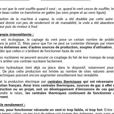
 est que le vent souffle quand il veut ; or, quand le vent cesse de souffler, le
le beau voilier se transforme en galère (au sens propre et au sens figuré).
arition de la machine à vapeur, la voile a été doublée par cette autre
ant donné son peu de rendement et de maniabilité, la voile a été abandonn
ur puis du moteur à fioul.
rgie intermittente :
t est écologique, le captage du vent pose un certain nombre de probl
ans le point 2). Mais parce que l'on ne peut se contenter d'énergie par inter
ons éoliennes avec d'autres sources de production, souples d'utilisation
,
ès que celles-ci s'arrêtent de fonctionner faute de vent.
es nucléaires ne peuvent assurer ce couplage du fait de leur manque de soupl
i arrêter une centrale nucléaire facilement.
ion hydraulique tient déjà sa place dans le dispositif, notamment pou
 De plus cette production est limitée au nombre de sites naturels amé
techniques puissent encore augmenter sensiblement leur rentabilité.
ait la production électrique par
centrales thermiques
qui est nécessaire
ien français. Ainsi trois centrales thermiques, sources de gaz à effet d
truction ou en projet, soit un développement d'émissions de ces gaz
endre le relais,
les centrales thermiques continuent de fonctionner 
rnent
.
ble rendement :
ne, pour fonctionner nécessite un vent ni trop faible, ni trop fort
. Entre
r temps calme, on peu tout de même voir tourner des éoliennes, mais sans pr