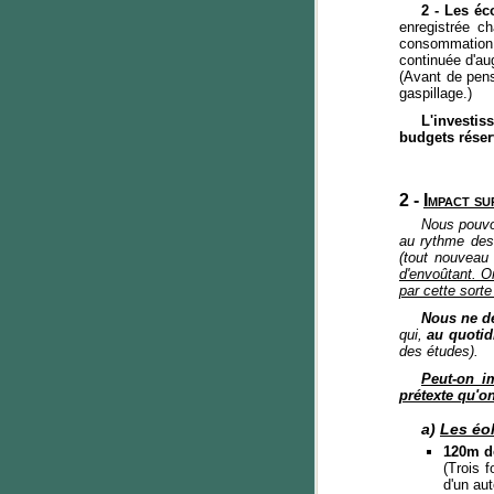
2 - Les é
enregistrée 
consommation 
continuée d'a
(Avant de pens
gaspillage.)
L'investi
budgets réser
2 -
Impact su
Nous pouvo
au rythme des
(tout nouveau
d'envoûtant. On
par cette sort
Nous ne de
qui,
au quotid
des études).
Peut-on i
prétexte qu'o
a)
Les éo
120m d
(Trois f
d'un au