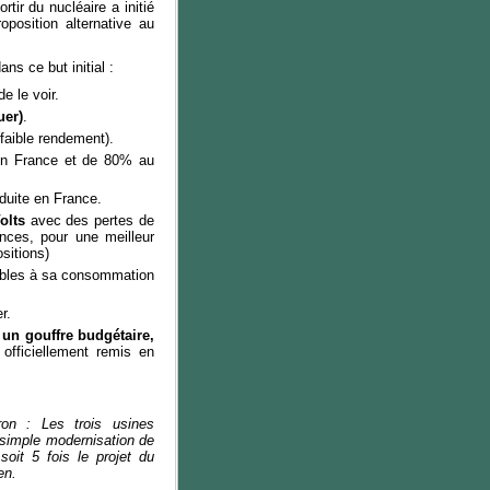
tir du nucléaire a initié
position alternative au
s ce but initial :
 le voir.
uer)
.
faible rendement).
en France et de 80% au
duite en France.
olts
avec des pertes de
nces, pour une meilleur
sitions)
bles à sa consommation
r.
un gouffre budgétaire,
i officiellement remis en
on : Les trois usines
 simple modernisation de
it 5 fois le projet du
en.