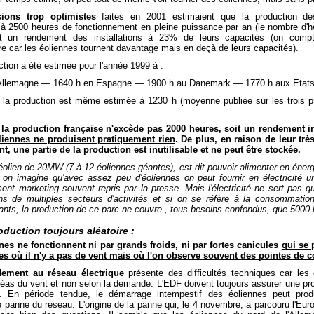
sions trop optimistes
faites en 2001 estimaient que la production de
 à 2500 heures de fonctionnement en pleine puissance par an (le nombre d'h
it un rendement des installations à 23% de leurs capacités (on compt
e car les éoliennes tournent davantage mais en deçà de leurs capacités).
ction a été estimée pour l'année 1999 à :
Allemagne — 1640 h en Espagne — 1900 h au Danemark — 1770 h aux Etats
), la production est même estimée à 1230 h (moyenne publiée sur les trois 
, la production française n'excède pas 2000 heures, soit un rendement i
liennes ne produisent pratiquement rien
. De plus, en raison de leur trè
, une partie de la production est inutilisable et ne peut être stockée.
éolien de 20MW (7 à 12 éoliennes géantes), est dit pouvoir alimenter en énerg
 on imagine qu'avec assez peu d'éoliennes on peut fournir en électricité u
ent marketing souvent repris par la presse. Mais l'électricité ne sert pas q
ns de multiples secteurs d'activités et si on se réfère à la consommation
ants, la production de ce parc ne couvre , tous besoins confondus, que 5000 
duction toujours aléatoire :
nes ne fonctionnent ni par grands froids, ni par fortes canicules
qui se 
es où il n'y a pas de vent mais où l'on observe souvent des pointes de
dement au réseau électrique
présente des difficultés techniques car les 
léas du vent et non selon la demande. L'EDF doivent toujours assurer une pro
 En période tendue, le démarrage intempestif des éoliennes peut produ
 panne du réseau. L'origine de la panne qui, le 4 novembre, a parcouru l'Eur