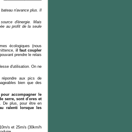
 bateau n'avance plus. Il
 source d'énergie. Mais
ée au profit de la seule
èmes écologiques (nous
mittence,
il faut coupler
 pouvant prendre le relais
esse d'utilisation. On ne
r répondre aux pics de
nageables bien que des
 pour accompagner le
e serre, sont d'ores et
. De plus, pour être en
au ralenti lorsque les
 10m/s et 25m/s (30km/h
oduire.