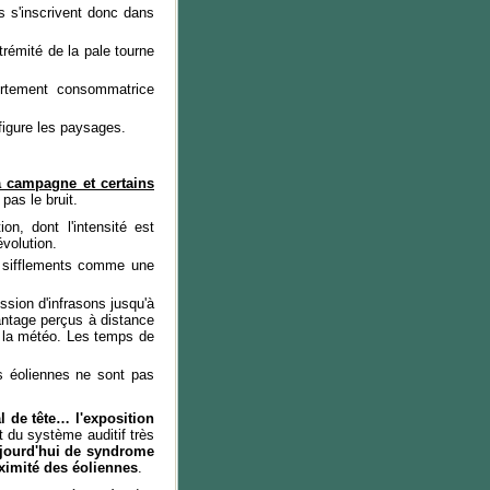
s s'inscrivent donc dans
trémité de la pale tourne
ortement consommatrice
figure les paysages.
la campagne et certains
pas le bruit.
n, dont l'intensité est
volution.
, sifflements comme une
ssion d'infrasons jusqu'à
vantage perçus à distance
u la météo. Les temps de
s éoliennes ne sont pas
 de tête… l'exposition
 du système auditif très
jourd'hui de syndrome
ximité des éoliennes
.