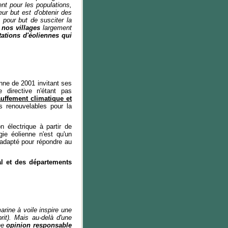
ent pour les populations,
eur but est d'obtenir des
 a pour but de susciter la
 nos villages
largement
ations d'éoliennes qui
nne de 2001 invitant ses
 directive n'étant pas
uffement climatique et
es renouvelables pour la
 électrique à partir de
rgie éolienne n'est qu'un
adapté pour répondre au
al et des départements
rine à voile inspire une
rit). Mais au-delà d'une
ne
opinion responsable