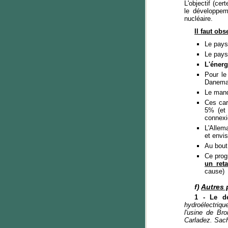
L'objectif (ce
le développem
nucléaire.
Il faut obs
Le pays
Le pays
L'énerg
Pour le
Danema
Le manqu
Ces car
5% (et 
connexi
L'Allem
et envi
Au bout
Ce prog
un reta
cause)
f)
Autres 
1 - Le dé
hydroélectriqu
l'usine de Br
Carladez. Sach