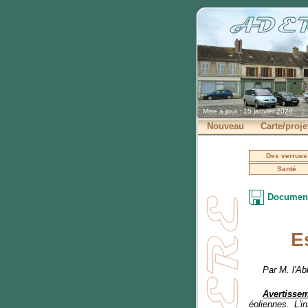
Mise à jour : 15 janvier 2026
Nouveau
Carte/proje
Des verrues
Santé
Document
E
Par M. l'A
Avertisse
éoliennes. L'i