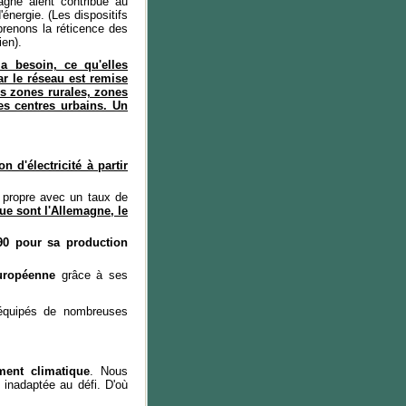
agne aient contribué au
nergie. (Les dispositifs
renons la réticence des
ien).
a besoin, ce qu'elles
par le réseau est remise
s zones rurales, zones
es centres urbains. Un
 d'électricité à partir
us propre avec un taux de
ue sont l'Allemagne, le
90 pour sa production
uropéenne
grâce à ses
 équipés de nombreuses
ment climatique
. Nous
 inadaptée au défi. D'où