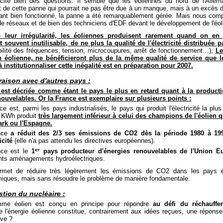
scite bien des questions. Il semble que les éoliennes du nord de l'Allem
de cette panne qui pourrait ne pas être due à un manque, mais à un excès d'é
ant bien fonctionné, la panne a été remarquablement gérée. Mais nous comp
de réseaux et de bien des techniciens d'EDF devant le développement de l'éol
e leur irrégularité, les éoliennes produisent rarement quand on en 
 souvent inutilisable, de ne plus la qualité de l'électricité distribuée 
ilité des fréquences, tension, microcoupures, arrêt de fonctionnement…),
Le
 éolienne, ne bénéficieront plus de la même qualité de service que l
à institutionnaliser cette inégalité est en préparation pour 2007.
aison avec d'autres pays :
est décriée comme étant le pays le plus en retard quant à la production
nouvelables. Or la France est exemplaire sur plusieurs points :
ce est, parmi les pays industrialisés, le pays qui produit l'électricité la pl
 KWh produit
très largement inférieur à celui des champions de l'éolien q
rk ou l'Espagne.
nce
a réduit des 2/3 ses émissions de CO2 dès la période 1980 à 19
icité
(elle n'a pas attendu les directives européennes).
er
nce est le
1
pays producteur d'énergies renouvelables de l'Union E
nts aménagements hydroélectriques.
permet de réduire très légèrement les émissions de CO2 dans les pays
miques, mais sans résoudre le problème de manière fondamentale.
tion du nucléaire :
mme éolien est conçu en principe pour répondre
au défi du réchauffe
 l'énergie éolienne constitue, contrairement aux idées reçues, une réponse
ive ?