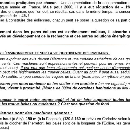
conomies pratiquées par chacun
: Une augmentation de la consommation d'é
chaque année en France.
Mais pour 2006, il y a eut réduction de – 1
des entreprises que l'on doit ce résultat car, dans le même temps, la con
ugmenté de + 4% !
er à construire des éoliennes, chacun peut se poser la question de sa part d
ssement dans les parcs éoliens est extrêmement coûteux, il absorbe 
vés au développement de la recherche et des autres solutions énergétiq
r l'environnement et sur la vie quotidienne des riverains :
ns exprimer des avis devant l'élégance et une certaine esthétique de ces g
 vents. Ces machines sont impressionnantes et peuvent pour un temps encor
 tout beau).
Il est vrai que leurs alignements ont quelque chose d'impress
 peut très légitimement les trouver belles. Quant au bruit, il peut aussi sédui
e de souffle, un peu comme les vagues de la mer
(mais avec un rythme un peu
vons pas nous contenter de les visiter « en touriste »
(en car organisé) m
ien, vivent à proximité. (Moins de
300m
de certaines habitations
au lieu
mposer à autrui notre propre goût et lui en faire supporter toutes 
n les trouve belles ou modernes ?
C'est une question de fond.
liennes sont des machines géantes :
e haut
(à Ally),
150 m
(à la Fageole), (
120 à 160 m
prévu en Carladez selon l
ois le clocher de Pierrefort, les pales sont de la longueur de l'Eglise, les gé
tobus)