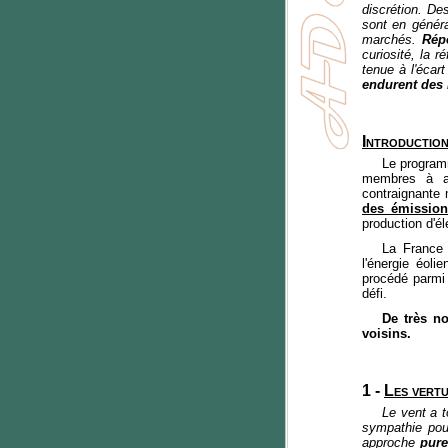
discrétion. De
sont en génér
marchés.
Répo
curiosité, la r
tenue à l'écar
endurent des
Introduction
Le programm
membres à aug
contraignante 
des émission
production d'éle
La France
l'énergie éol
procédé parmi
défi.
De très n
voisins.
1 -
Les vertu
Le vent a t
sympathie pour
approche
pure