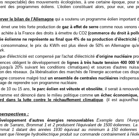
rtes respectable) des mouvements écologistes, à une certaine époque, pour sor
ent des programmes éoliens. L'éolien constituant alors, pour eux, une pro
erver le bilan de l'Allemagne
qui a soutenu un programme éolien important dan
 émet une très forte production de
gaz à effet de serre
comme nous venons de
 achète à la France des droits à émettre du CO2
(commerce du droit à poll
ie éolienne ne représente au final que 4% de sa production d'électricité
(
 consommateur, le prix du KW/h est plus élevé de 50% en Allemagne qu'
rk.
e d'électricité est compensé par l'achat d'électricité
d'origine nucléaire
pro
ences obligent le développement de
lignes à très haute tension 400 000 V
jusqu'à 20% suivant les conditions climatiques) et sources d'autres nuisa
on des réseaux. (la libéralisation des marchés de l'énergie accentue ces dispo
agne conserve malgré tout
un ensemble de centrales nucléaires
indispensa
sage de reprendre son programme nucléaire.
 de 10 ou 15 ans,
le parc éolien est vétuste et obsolète
, il serait à renouvele
ramme est dénoncé dans le milieu politique comme
un échec économique, 
rd dans la lutte contre le réchauffement climatique
. (il est aujourd'hu
perspectives :
veloppement d'autres énergies renouvelables
Exemple dans l'Aveyr
es de Sarrans, Brommat 1 et 2 produisent l'équivalant de 1500 éoliennes. La
ommat 1 datant des années 1930 équivaut au minimum à 150 éoliennes so
ant que l'énergie hydroélectrique produit sur commande contrairement à l'éoli