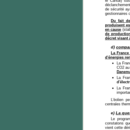
le Cantal) su
déclanchement 
de sécurité ay
gestionnaires 
Du fait d
produisent est
en cause
(stab
de production
décret visant 
d)
compar
La France 
d'énergies re
La Fran
CO2 au
Danema
La Fra
d'électr
La Fra
importa
L'éolien 
centrales ther
e)
La ques
Le progra
constatons que
vient cette dér