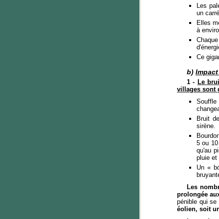
Les pal
un carr
Elles m
à envir
Chaque
d'énergi
Ce giga
b)
Impact
1 -
Le brui
villages sont
Souffle
changea
Bruit d
sirène.
Bourdon
5 ou 10
qu'au p
pluie et
Un « bo
bruyant
Les nombre
prolongée au
pénible qui s
éolien, soit 