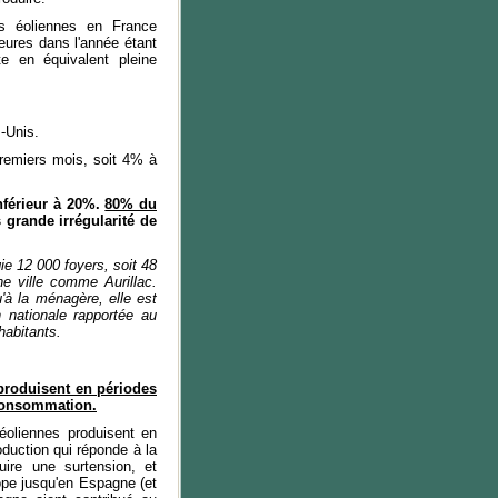
s éoliennes en France
eures dans l'année étant
e en équivalent pleine
-Unis.
premiers mois, soit 4% à
nférieur à 20%.
80% du
s grande irrégularité de
ie 12 000 foyers, soit 48
ne ville comme Aurillac.
u'à la ménagère, elle est
 nationale rapportée au
habitants.
produisent en périodes
 consommation.
éoliennes produisent en
duction qui réponde à la
ire une surtension, et
ope jusqu'en Espagne (et