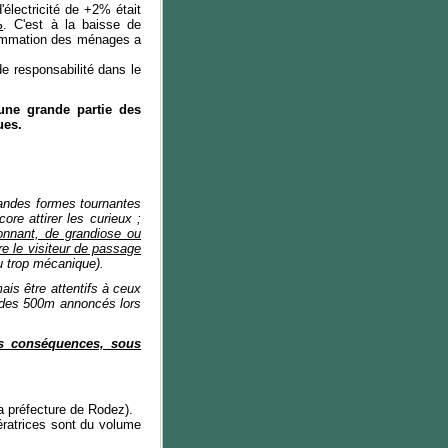
lectricité de +2% était
%
. C'est à la baisse de
sommation des ménages a
e responsabilité dans le
une grande partie des
ues.
randes formes tournantes
e attirer les curieux ;
ionnant, de grandiose ou
re le visiteur de passage
 trop mécanique).
ais être attentifs à ceux
 des 500m annoncés lors
les conséquences, sous
a préfecture de Rodez).
nératrices sont du volume