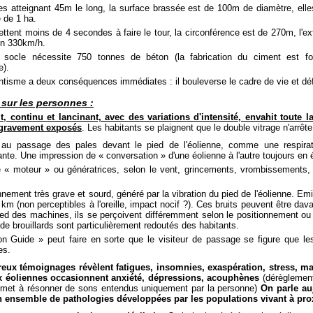
es atteignant 45m le long, la surface brassée est de 100m de diamètre, elle
é de 1 ha.
ettent moins de 4 secondes à faire le tour, la circonférence est de 270m, l'ex
on 330km/h.
 socle nécessite 750 tonnes de béton (la fabrication du ciment est f
e).
ntisme a deux conséquences immédiates : il bouleverse le cadre de vie et dé
 sur les personnes :
t, continu et lancinant, avec des variations d'intensité, envahit toute 
 gravement exposés
. Les habitants se plaignent que le double vitrage n'arrête 
 au passage des pales devant le pied de l'éolienne, comme une respiratio
nte. Une impression de « conversation » d'une éolienne à l'autre toujours en é
e « moteur » ou génératrices, selon le vent, grincements, vrombissements
nement très grave et sourd, généré par la vibration du pied de l'éolienne. Emi
 km (non perceptibles à l'oreille, impact nocif ?). Ces bruits peuvent être da
ied des machines, ils se perçoivent différemment selon le positionnement o
 de brouillards sont particulièrement redoutés des habitants.
n Guide » peut faire en sorte que le visiteur de passage se figure que le
es.
ux témoignages révèlent fatigues, insomnies, exaspération, stress, mal
x éoliennes occasionnent anxiété, dépressions, acouphènes
(dérèglement
e met à résonner de sons entendus uniquement par la personne)
On parle au
un ensemble de pathologies développées par les populations vivant à pro