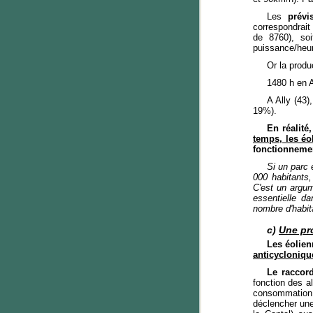
Les
prévi
correspondrait
de 8760), so
puissance/heur
Or la produ
1480 h en 
A Ally (43
19%).
En réalité
temps, les éo
fonctionnement
Si un parc 
000 habitants,
C'est un argum
essentielle da
nombre d'habit
c)
Une pro
Les éolien
anticycloniqu
Le raccor
fonction des a
consommation.
déclencher une