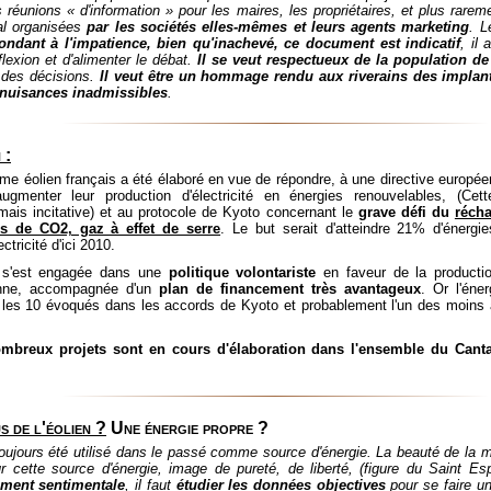
s réunions « d'information » pour les maires, les propriétaires, et plus rarem
al organisées
par les sociétés elles-mêmes et leurs agents marketing
. L
ndant à l'impatience, bien qu'inachevé, ce document est indicatif
, il
éflexion et d'alimenter le débat.
Il se veut respectueux de la population de
t des décisions.
Il veut être un hommage rendu aux riverains des implant
 nuisances inadmissibles
.
 :
e éolien français a été élaboré en vue de répondre, à une directive europée
menter leur production d'électricité en énergies renouvelables, (Cette
mais incitative) et au protocole de Kyoto concernant le
grave défi du
récha
s de CO2, gaz à effet de serre
. Le but serait d'atteindre 21% d'énergi
ctricité d'ici 2010.
 s'est engagée dans une
politique volontariste
en faveur de la production
ienne, accompagnée d'un
plan de financement très avantageux
. Or l'éne
 les 10 évoqués dans les accords de Kyoto et probablement l'un des moins 
ombreux projets sont en cours d'élaboration dans l'ensemble du Cant
s de l'éolien ?
Une énergie propre ?
oujours été utilisé dans le passé comme source d'énergie. La beauté de la ma
 cette source d'énergie, image de pureté, de liberté, (figure du Saint Esp
ment sentimentale
, il faut
étudier les données objectives
pour se faire u