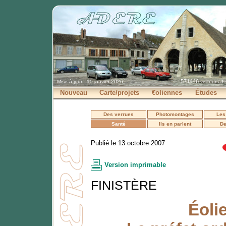
571446
Mise à jour : 15 janvier 2026
visiteurs d
Nouveau
Carte/projets
€oliennes
Études
Des verrues
Photomontages
Les
Santé
Ils en parlent
De
Publié le 13 octobre 2007
Version imprimable
FINISTÈRE
Éoli